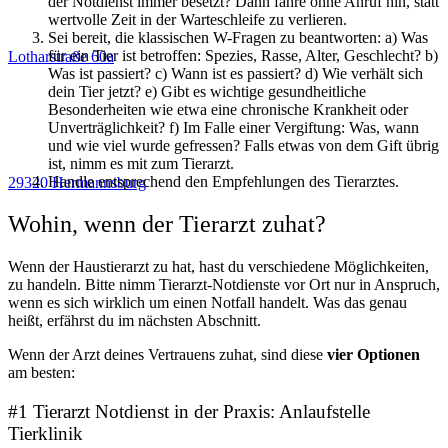
der Notdienst immer besetzt? Dann fahre ohne Anruf hin, statt
wertvolle Zeit in der Warteschleife zu verlieren.
Sei bereit, die klassischen W-Fragen zu beantworten: a) Was
für ein Tier ist betroffen: Spezies, Rasse, Alter, Geschlecht? b)
Lotharstraße 60a
Was ist passiert? c) Wann ist es passiert? d) Wie verhält sich
dein Tier jetzt? e) Gibt es wichtige gesundheitliche
Besonderheiten wie etwa eine chronische Krankheit oder
Unverträglichkeit? f) Im Falle einer Vergiftung: Was, wann
und wie viel wurde gefressen? Falls etwas von dem Gift übrig
ist, nimm es mit zum Tierarzt.
Handle entsprechend den Empfehlungen des Tierarztes.
29320 Hermannsburg
Wohin, wenn der Tierarzt zuhat?
Wenn der Haustierarzt zu hat, hast du verschiedene Möglichkeiten,
zu handeln. Bitte nimm Tierarzt-Notdienste vor Ort nur in Anspruch,
wenn es sich wirklich um einen Notfall handelt. Was das genau
heißt, erfährst du im nächsten Abschnitt.
Wenn der Arzt deines Vertrauens zuhat, sind diese
vier Optionen
am besten:
#1 Tierarzt Notdienst in der Praxis: Anlaufstelle
Tierklinik