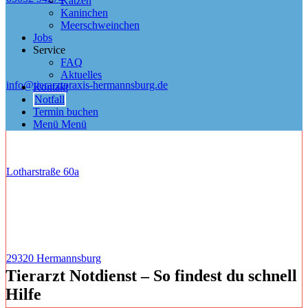
Katzen
Kaninchen
Meerschweinchen
Jobs
Service
FAQ
Aktuelles
info@tierarztpraxis-hermannsburg.de
Kontakt
Notfall
Termin buchen
Menü
Menü
Lotharstraße 60a
29320 Hermannsburg
Tierarzt Notdienst – So findest du schnell
Hilfe