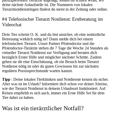
partizipierenden Tierärzte angesagt, sodass du schnell weißt, wo
deine nächste Anlaufstelle ist. Die Nummern von lokalen
Tierarztnotdienstringen findest du meist in der Zeitung oder online.
#4 Telefonischer Tierarzt Notdienst: Erstberatung im
Videochat
Dein Tier scheint O. K. und du bist unsicher, ob eine notärztliche
Betreuung wirklich nötig ist? Dann melde dich bei einem
telefonischen Tierarzt. Unser Partner Pfotendoctor und die
Pfotendoctor-Tierärzte stehen dir 7 Tage die Woche 24 Stunden als
virtueller Tierarzt Notdienst zur Verfügung und beraten dich
bezüglich Erster Hilfe und möglicher nächster Schritte. Zudem
geben sie dir eine Einschätzung, ob ein Besuch beim Tierarzt
Notdienst nötig ist oder du guten Gewissens bis zur nächsten
regulären Praxissprechstunde warten kannst.
Tipp
: Deine lokalen Tierkliniken und Notdienste kennst du sicher.
Aber was ist im Urlaub? Informiere dich schon vor deiner Abreise,
wie der Tierarzt Notdienst in deinem Urlaubsort funktioniert. Auf
Reisen empfiehlt es sich auch, immer ein Erste Hilfe Set für dein
Tier dabei zu haben.
Was ist ein tierärztlicher Notfall?