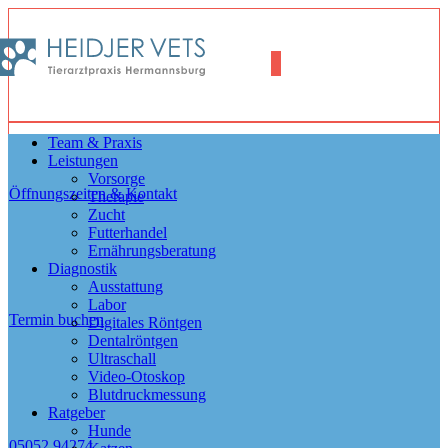
Team & Praxis
Leistungen
Vorsorge
Öffnungszeiten & Kontakt
Therapie
Zucht
Futterhandel
Ernährungsberatung
Diagnostik
Ausstattung
Labor
Termin buchen
Digitales Röntgen
Dentalröntgen
Ultraschall
Video-Otoskop
Blutdruckmessung
Ratgeber
Hunde
05052 94274